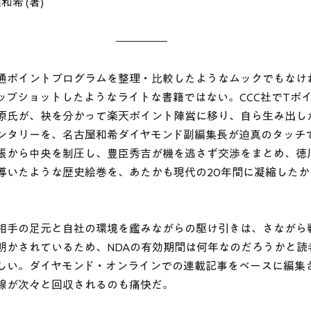
和希 (著)
通ポイントプログラムを整理・比較したようなムックでもなけ
ップショットしたようなライトな書籍ではない。CCC社でTポ
原氏が、袂を分かって楽天ポイント陣営に移り、自ら生み出し
ンタリーを、名古屋和希ダイヤモンド副編集長が迫真のタッチ
張から中央を制圧し、豊臣秀吉が機を逃さず交渉をまとめ、徳
導いたような歴史絵巻を、あたかも現代の20年間に凝縮した
相手の足元と自社の環境を鑑みながらの駆け引きは、さながら
明かされているため、NDAの有効期間は何年なのだろうかと読
しい。ダイヤモンド・オンラインでの連載記事をベースに編集
線が次々と回収されるのも痛快だ。