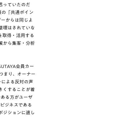
思っていたのだ
頃の「共通ポイン
ザーからは同じよ
整理はされていな
を取得・活用する
策から集客・分析
TAYA会員カー
つまり、オーナー
ーによる反対の声
きくすることが着
である方がユーザ
なビジネスである
ポジションに適し