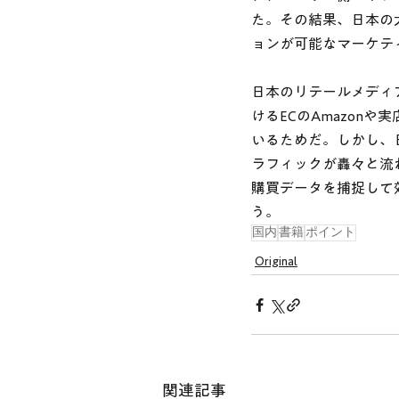
た。その結果、日本の
ョンが可能なマーケテ
日本のリテールメディ
けるECのAmazon
いるためだ。しかし、
ラフィックが轟々と流
購買データを捕捉して
う。
国内
書籍
ポイント
Original
関連記事