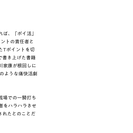
れば、「ポイ活」
イントの責任者と
たTポイントを切
で書き上げた書籍
川家康が根回しに
かのような痛快活劇
戦場での一騎打ち
者をハラハラさせ
されたとのことだ