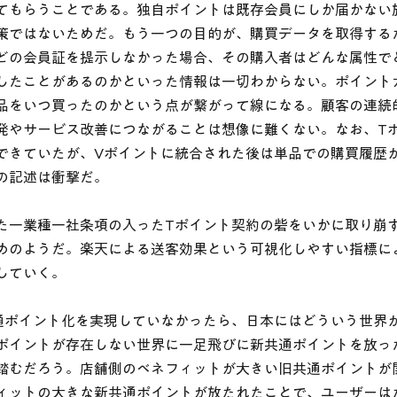
てもらうことである。独自ポイントは既存会員にしか届かない
策ではないためだ。もう一つの目的が、購買データを取得する
どの会員証を提示しなかった場合、その購入者はどんな属性で
したことがあるのかといった情報は一切わからない。ポイント
品をいつ買ったのかという点が繋がって線になる。顧客の連続
発やサービス改善につながることは想像に難くない。なお、T
できていたが、Vポイントに統合された後は単品での購買履歴
の記述は衝撃だ。
た一業種一社条項の入ったTポイント契約の砦をいかに取り崩
めのようだ。楽天による送客効果という可視化しやすい指標に
していく。
通ポイント化を実現していなかったら、日本にはどういう世界
ポイントが存在しない世界に一足飛びに新共通ポイントを放っ
踏むだろう。店舗側のベネフィットが大きい旧共通ポイントが
ィットの大きな新共通ポイントが放たれたことで、ユーザーは