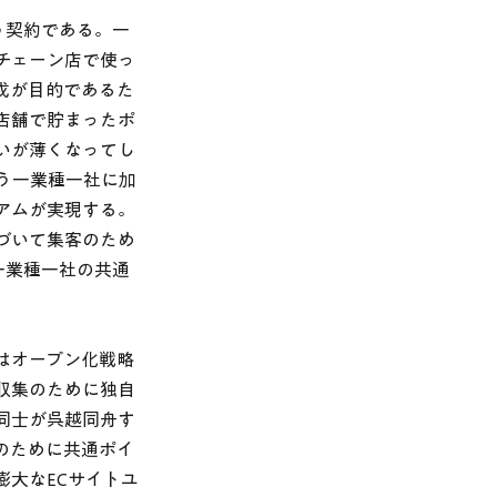
う契約である。一
チェーン店で使っ
成が目的であるた
店舗で貯まったポ
いが薄くなってし
いう一業種一社に加
アムが実現する。
づいて集客のため
一業種一社の共通
はオープン化戦略
収集のために独自
同士が呉越同舟す
のために共通ポイ
大なECサイトユ