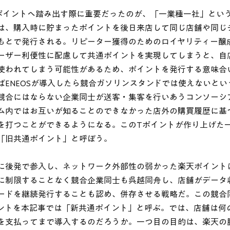
ポイントへ踏み出す際に重要だったのが、「一業種一社」とい
は、購入時に貯まったポイントを後日来店して同じ店舗や同じ
もとで発行される。リピーター獲得のためのロイヤリティー醸
ーザー利便性に配慮して共通ポイントを実現してしまうと、自
使われてしまう可能性があるため、ポイントを発行する意味合
ばENEOSが導入したら競合ガソリンスタンドでは使えないと
競合にはならない企業同士が送客・集客を行いあうコンソーシ
ム内ではお互いが知ることのできなかった店外の購買履歴に基
を打つことができるようになる。このTポイントが作り上げた
「旧共通ポイント」と呼ぼう。
に後発で参入し、ネットワーク外部性の弱かった楽天ポイント
に制限することなく競合企業同士も呉越同舟し、店舗がデータ
ードを継続発行することも認め、併存させる戦略だ。この競合
ントを本記事では「新共通ポイント」と呼ぶ。では、店舗は何
を支払ってまで導入するのだろうか。一つ目の目的は、楽天の膨