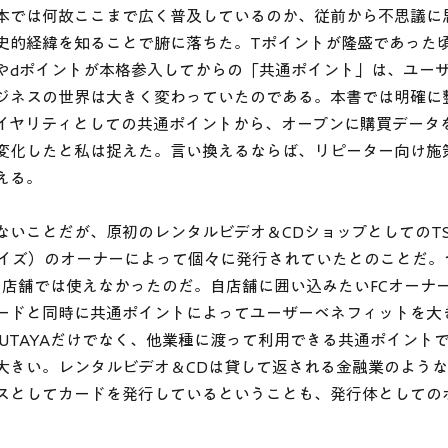
本では何故ここまで広く普及しているのか、従前から不思議に
史的経緯を知ることで腑に落ちた。Tポイントが隆盛であった
やdポイントが本格参入してからの「共通ポイント」は、ユー
ジネスの世界は大きく変わっていたのである。本書では明確に
イヤリティとしての共通ポイントから、オープンに購買データ
変化したと私は捉えた。言い換えるならば、リピーター向け施
える。
いことだが、原初のレンタルビデオ＆CDショップとしてのTSU
ャイズ）のオーナーによって個々に発行されていたとのことだ。
A」店舗では使えなかったのだ。自店舗に囲い込みたいFCオーナ
ードと同時に共通ポイントによってユーザーベネフィットを大
SUTAYAだけでなく、他業種に渡って利用できる共通ポイント
大きい。レンタルビデオ＆CDは貸して返される金融業のよう
スとしてカードを発行しているということも、発行体としての