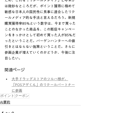
ため、これを「リテールメディア」と呼ぶか
は微妙なところだが、ポイント獲得に極めて
敏感な日本人の国民性に見事に適合したリテ
ールメディア的な手法と言えるだろう。新規
購買獲得率85%という数字は、今まで買った
ことのなかった商品を、この販促キャンペー
ンをきっかけとして初めて買った人が85%だ
ったということだ。バーゲンハンターへの値
引きとはならない施策ということだ。さらに
参画企業が増えていくのかどうか、今後に注
目したい。
関連ページ
大手ドラッグストアのツルハ様が、
「POSアゲくん」のリテールパートナー
に参画
ポイント
クーポン
AI要約