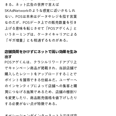
きる。ネット広告の世界で言えば
SKAdNetworkのような感覚に近いかもしれ
ない。POSは本来はデータやレジを指す言葉
なのだが、POSデータ上での販売数量を引き
上げる意味を転じさせて「POSアゲくん」と
いうネーミングは、ケータイキャリアによる
「ギガ増量」とも相通ずるものがある。
店舗負荷をかけずにネットで高い効果を生み
出す
POSアゲくんは、クラシルリワードアプリ上
でキャンペーン商品が掲載され、当該店舗で
購入したレシートをアップロードすることで
ポイントを獲得できる仕組みだ。ユーザーへ
のインセンティブによって店舗への集客と購
買につなげる施策であるため、店舗の棚割り
を変更したり、商品販売価格を値下げしたり
する必要がない点が特徴である。
オペレーションがインターネット上でほぼ完