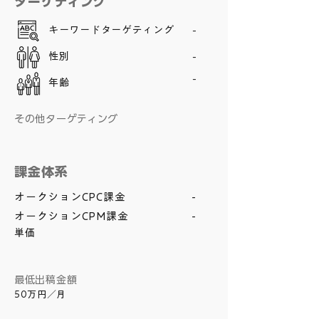
ターゲティング
キーワードターゲティング
-
性別
-
-
年齢
その他ターゲティング
課金体系
オークションCPC課金
-
オークションCPM課金
-
単価
​最低出稿金額
50万円／月