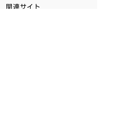
関連サイト
https://business.rizap.jp/lp/chocozap_ad/
前の媒体
次の媒体
about
us
株式会社ライトメディア